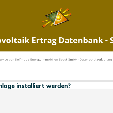
 Ertrag Aach, Baden-Württem
Jetzt PV Anlage berechnen