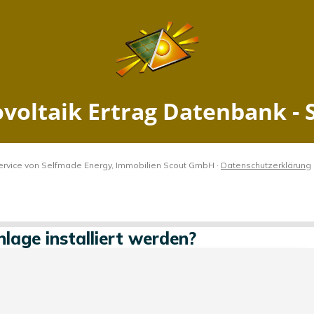
Ertrag Wolfach, Baden-Württe
Jetzt PV Anlage berechnen
ach