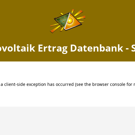
taik Ertrag Obersinn, Bayern
Jetzt PV Anlage berechnen