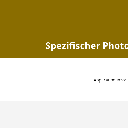
Spezifischer Photovol
Home
Bayern
Obersinn
zuletzt aktualisiert: 2026-07-31 13:24:10