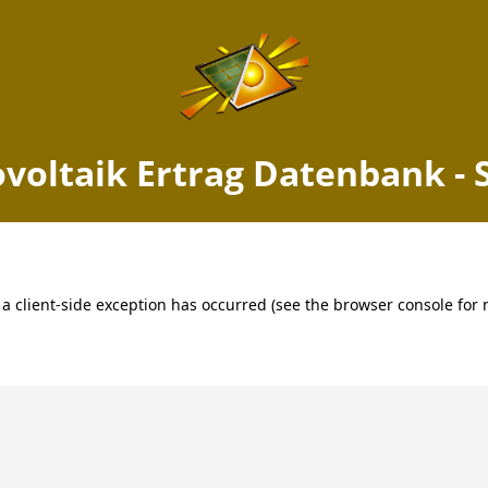
k Ertrag Schwanow, Brandenb
Jetzt PV Anlage berechnen