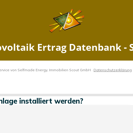
ltaik Ertrag Weilrod, Hessen 
Jetzt PV Anlage berechnen