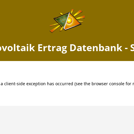
 Ertrag Buxtehude, Niedersac
Jetzt PV Anlage berechnen