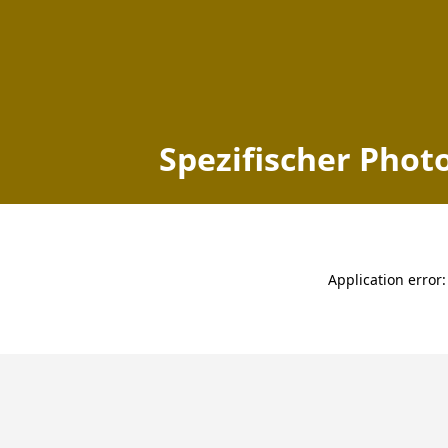
Spezifischer Photovoltaik
Home
Niedersachsen
Buxtehude
zuletzt aktualisiert: 2026-08-06 00:12:42