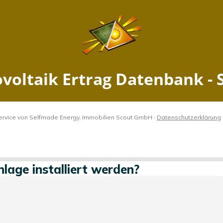
Ertrag Anroechte, Nordrhein
2026
Jetzt PV Anlage berechnen
echte