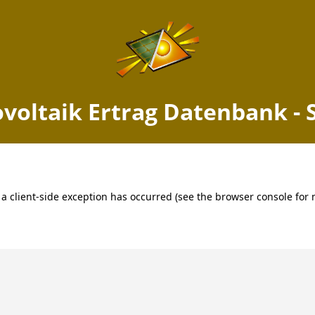
Ertrag Musweiler, Rheinland-
Jetzt PV Anlage berechnen