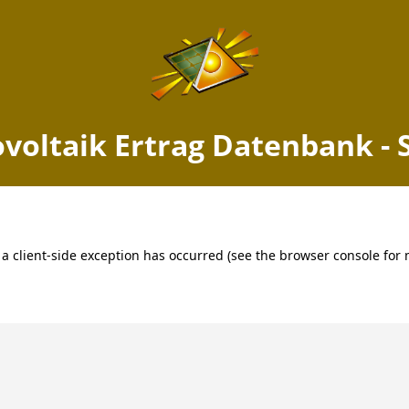
k Ertrag Kranichfeld, Thürin
Jetzt PV Anlage berechnen