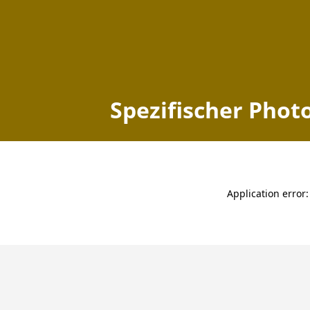
Spezifischer Photovoltai
Home
Thüringen
Kranichfeld
zuletzt aktualisiert: 2026-08-06 14:41:33